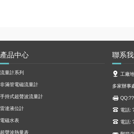
產品中心
聯系我
流量計系列
工廠地
非滿管電磁流量計
多家辦事處
手持式超聲波流量計
QQ:??
雷達液位計
電話: ?
電磁水表
電話: 
超聲波熱量表
郵箱:?