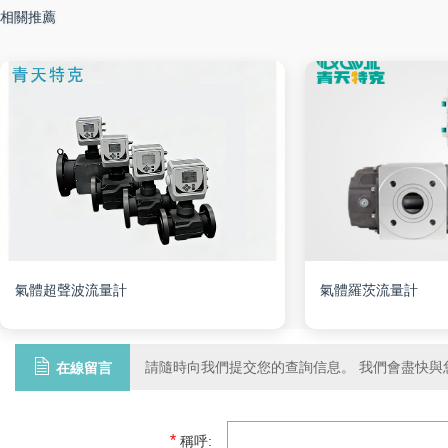
相關推薦
氣體超聲波流量計
氣體羅茨流量計
請隨時向我們提交您的查詢信息。 我們會盡快與
在線留言
*
稱呼: