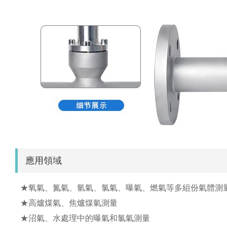
應用領域
★氧氣、氮氣、氫氣、氯氣、曝氣、燃氣等多組份氣體測
★高爐煤氣、焦爐煤氣測量
★沼氣、水處理中的曝氣和氯氣測量