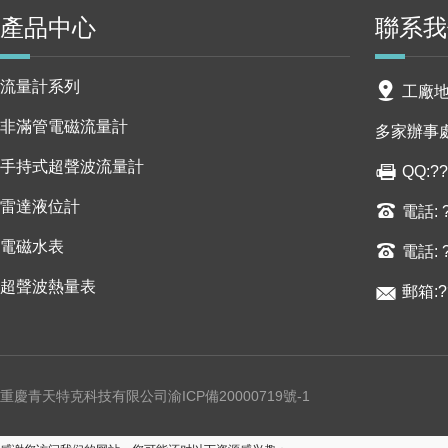
產品中心
聯系我
流量計系列
工廠地
非滿管電磁流量計
多家辦事處
手持式超聲波流量計
QQ:??
雷達液位計
電話: ?
電磁水表
電話: 
超聲波熱量表
郵箱:?
重慶青天特克科技有限公司渝ICP備20000719號-1